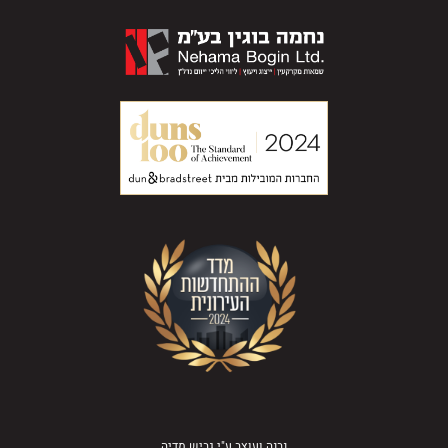
נבנה ועוצב ע"י
גביש מדיה