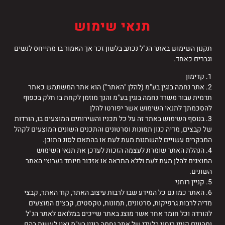
תנאי שימוש
תקנון השימוש באתר הנ"ל נכתב בלשון זכר אך האמור בו מתייחס לנשים
וגברים כאחד.
1. קדימון
2. אתר נחמה בוגין בע"מ (להלן "האתר") הוא אתר המשתמש כאתר
תדמית עבור משרד נחמה בוגין בע"מ והנך מוזמן לקחת בו חלק בכפוף
להסכמתך לתנאי השימוש אשר יפורטו להלן
3. בנוסף השימוש באתר זה על כל תכניו והשירותים המוצעים בו, הורדות
של קבצים, מדיה כגון תמונות וסרטונים והתכנים השונים המוצעים לקהל
המבקרים עשויים להשתנות מעת לעת או בהתאם לסוג התוכן.
4. הנהלת האתר שומרת לעצמה הזכות לעדכן את תנאי השימוש
המוצגים להלן מעת לעת וללא התראה או אזכור מיוחד בערוצי האתר
השונים.
5. קניין רוחני
6. האתר כמו גם כל המידע שבו לרבות עיצוב האתר, קוד האתר, קבצי
מדיה לרבות גרפיקות, סרטונים, תמונות, טקסטים, קבצים המוצעים
להורדה וכל חומר אחר אשר מוצג באתר שייכים במלואם לאתר הנ"ל
ומהווים קניין רוחני בלעדי של אתר נחמה בוגין בע"מ ואין לעשות בהם