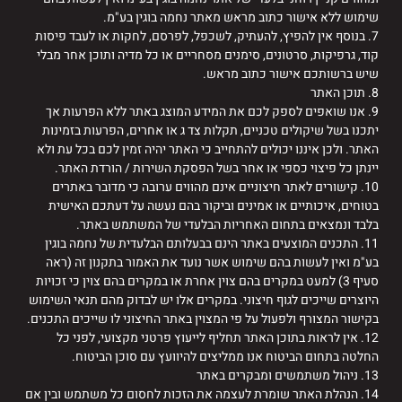
שימוש ללא אישור כתוב מראש מאתר נחמה בוגין בע"מ.
7. בנוסף אין להפיץ, להעתיק, לשכפל, לפרסם, לחקות או לעבד פיסות
קוד, גרפיקות, סרטונים, סימנים מסחריים או כל מדיה ותוכן אחר מבלי
שיש ברשותכם אישור כתוב מראש.
8. תוכן האתר
9. אנו שואפים לספק לכם את המידע המוצג באתר ללא הפרעות אך
יתכנו בשל שיקולים טכניים, תקלות צד ג או אחרים, הפרעות בזמינות
האתר. ולכן איננו יכולים להתחייב כי האתר יהיה זמין לכם בכל עת ולא
יינתן כל פיצוי כספי או אחר בשל הפסקת השירות / הורדת האתר.
10. קישורים לאתר חיצוניים אינם מהווים ערובה כי מדובר באתרים
בטוחים, איכותיים או אמינים וביקור בהם נעשה על דעתכם האישית
בלבד ונמצאים בתחום האחריות הבלעדי של המשתמש באתר.
11. התכנים המוצעים באתר הינם בבעלותם הבלעדית של נחמה בוגין
בע"מ ואין לעשות בהם שימוש אשר נועד את האמור בתקנון זה (ראה
סעיף 3) למעט במקרים בהם צוין אחרת או במקרים בהם צוין כי זכויות
היוצרים שייכים לגוף חיצוני. במקרים אלו יש לבדוק מהם תנאי השימוש
בקישור המצורף ולפעול על פי המצוין באתר החיצוני לו שייכים התכנים.
12. אין לראות בתוכן האתר תחליף לייעוץ פרטני מקצועי, לפני כל
החלטה בתחום הביטוח אנו ממליצים להיוועץ עם סוכן הביטוח.
13. ניהול משתמשים ומבקרים באתר
14. הנהלת האתר שומרת לעצמה את הזכות לחסום כל משתמש ובין אם