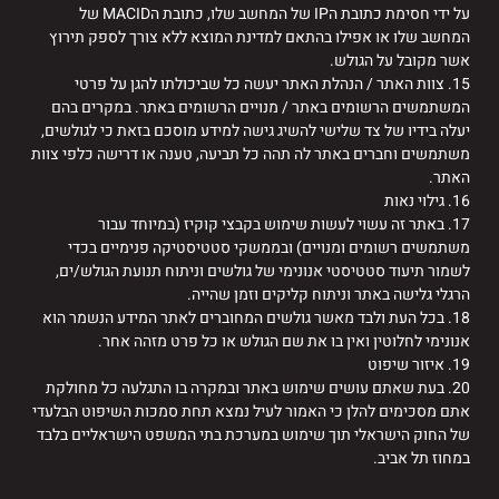
על ידי חסימת כתובת הIP של המחשב שלו, כתובת הMACID של
המחשב שלו או אפילו בהתאם למדינת המוצא ללא צורך לספק תירוץ
אשר מקובל על הגולש.
15. צוות האתר / הנהלת האתר יעשה כל שביכולתו להגן על פרטי
המשתמשים הרשומים באתר / מנויים הרשומים באתר. במקרים בהם
יעלה בידיו של צד שלישי להשיג גישה למידע מוסכם בזאת כי לגולשים,
משתמשים וחברים באתר לה תהה כל תביעה, טענה או דרישה כלפי צוות
האתר.
16. גילוי נאות
17. באתר זה עשוי לעשות שימוש בקבצי קוקיז (במיוחד עבור
משתמשים רשומים ומנויים) ובממשקי סטטיסטיקה פנימיים בכדי
לשמור תיעוד סטטיסטי אנונימי של גולשים וניתוח תנועת הגולש/ים,
הרגלי גלישה באתר וניתוח קליקים וזמן שהייה.
18. בכל העת ולבד מאשר גולשים המחוברים לאתר המידע הנשמר הוא
אנונימי לחלוטין ואין בו את שם הגולש או כל פרט מזהה אחר.
19. איזור שיפוט
20. בעת שאתם עושים שימוש באתר ובמקרה בו התגלעה כל מחולקת
אתם מסכימים להלן כי האמור לעיל נמצא תחת סמכות השיפוט הבלעדי
של החוק הישראלי תוך שימוש במערכת בתי המשפט הישראליים בלבד
במחוז תל אביב.