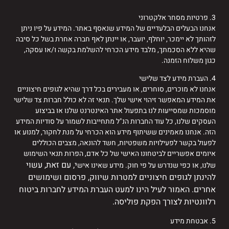
3. פרטיות מסחר אלקטרוני
אנחנו הבעלים הבלעדיים של המידע שנאסף באתר. המידע על פיו ניתן
לזהותך לא יימכר, יוחלף, יועבר, או יינתן לאף חברה אחרת בשל כל סיבה
שהיא ללא הסכמתך, מלבד מידע הכרחי להשלמת בקשה ו/או עסקה,
כגון משלוח הזמנה.
4. העברת מידע לצד שלישי
אנחנו לא מוכרים, סוחרים, או מעבירים בכל דרך שהיא לגופים חיצוניים
את המידע המאפשר זיהוי אישי שלך. תנאי זה לא כולל חברות צד שלישי
מוסמכות שמסייעות לנו בתפעול אתר האינטרנט שלנו או בביצוע
העסקים שלנו, כל עוד החברות הנ"ל מתחייבות לשמור על סודיות המידע
הזה. אנחנו מאמינים ששיתוף מידע הוא הכרחי על מנת לחקור, למנוע או
לפעול בקשר לפעילויות משפטיות, חשד להונאה, מצבים הכוללים
איומים אפשריים לביטחונו האישי של כל אדם, הפרות תנאי השימוש
י, עם זאת, עשוי
שלנו, או כפי שנדרש על פי חוק. מידע שאינו איש
להינתן לגופים חיצוניים למטרות שיווק, פרסום ושימושים
אחרים. האמור לעיל הינו למעט העברת המידע לחברות ביטוח
רלוונטיות לצורך הפקת פוליסה.
5. אבטחת מידע