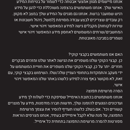
אנחנו מיישמים מגוון אמצעי אבטחה כדי לשמור על בטיחות המידע
האישי שלך. אנחנו משתמשים בהצפנה משוכללת כדי להגן על מידע
רגיש שמועבר ברשת. אנחנו גם מגנים על המידע שלך במצב לא מקוון.
רק עובדים שצריכים לבצע עבודה מסוימת (למשל, ניהול חשבונות או
שירות לקוחות) מקבלים גישה למידע המאפשר זיהוי אישי.
המחשבים/שרתים המשמשים לאחסון מידע המאפשר זיהוי אישי
נשמרים בסביבה מאובטחת.
האם אנו משתמשים בקבצי קוקי?
כן. קבצי הקוקי שלנו משפרים את הגישה לאתר שלנו ומזהים מבקרים
חוזרים. יתר על כן, קבצי הקוקי שלנו משפרים את חוויית המשתמש על
ידי מעקב והתמקדות בתחומי העניין שלה/שלו. השימוש בקבצי קוקי, עם
זאת, לא מקושר באף צורה למידע כלשהו באתר שלנו המאפשר זיהוי
אישי.
הסרה מרשימת תפוצה
אנחנו משתמשים בכתובת האימייל שסיפקת כדי לשלוח לך מידע
ועדכונים הנוגעים להזמנה שלך, חדשות חברה מזדמנות, מידע על מוצרים
קשורים וכד'. אם בשלב כלשהו תעדיף להסיר את עצמך מרשימת
התפוצה, על מנת שלא לקבל אימיילים בעתיד, אנחנו מצרפים הוראות
מפורטות להסרה מרשימת התפוצה בתחתית כל אימייל.