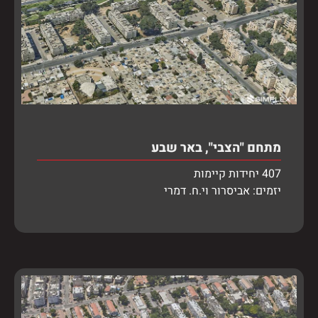
מתחם "הצבי", באר שבע
407 יחידות קיימות
יזמים: אביסרור וי.ח. דמרי