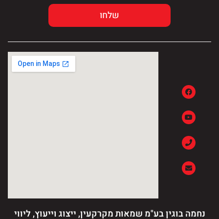
נחמה בוגין בע"מ שמאות מקרקעין, ייצוג וייעוץ, ליווי