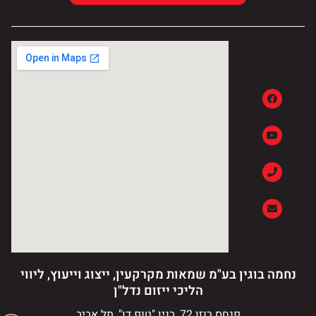
נחמה בוגין בע"מ שמאות מקרקעין, ייצוג וייעוץ, ליווי
הליכי ייזום נדל"ן
פנחס רוזן 72, בנין "טופ דן", תל אביב