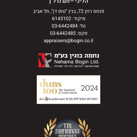
הליכי ייזום נדל"ן
פנחס רוזן 72, בנין "טופ דן", תל אביב
מיקוד: 6143102
טל: 03-6442484
פקס: 03-6442485
appraisers@bogin.co.il